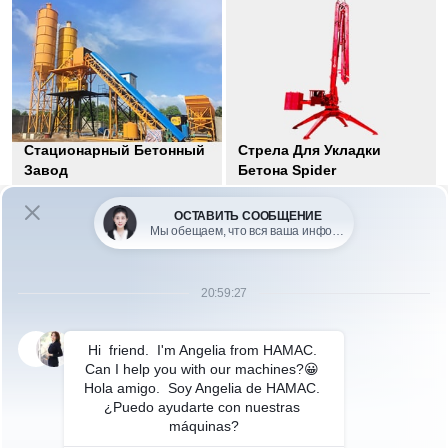
Стационарный Бетонный
Стрела Для Укладки
Завод
Бетона Spider
Мобильный Бетонный
Гидравлическая
Завод
Конусная Дробилка
HAMAC Дополнительные Решения