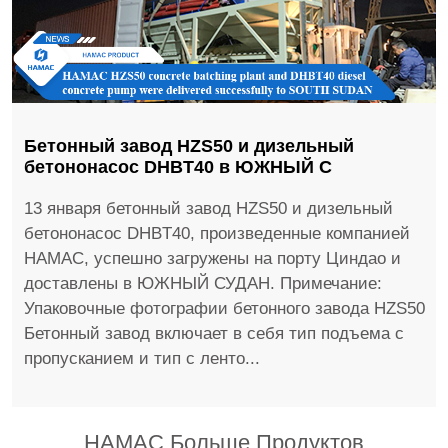
Бетонный завод HZS50 и дизельный
бетононасос DHBT40 в ЮЖНЫЙ С
13 января бетонный завод HZS50 и дизельный
бетононасос DHBT40, произведенные компанией
HAMAC, успешно загружены на порту Циндао и
доставлены в ЮЖНЫЙ СУДАН. Примечание:
Упаковочные фотографии бетонного завода HZS50
Бетонный завод включает в себя тип подъема с
пропусканием и тип с ленто...
HAMAC Больше Продуктов