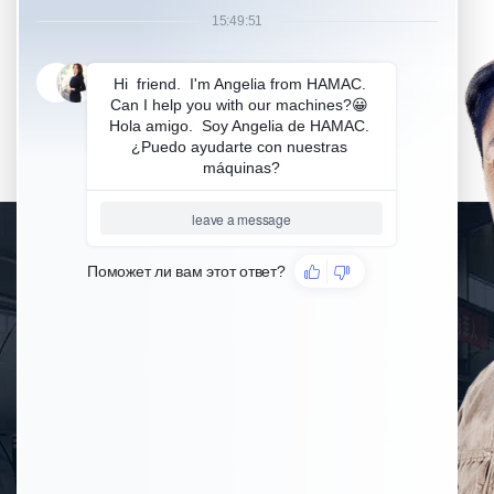
ОСТАВИТЬ СООБЩЕНИЕ
Качество продукции -это жизнь, внимательные услуги -это
движущая сила. HAMAC стремится предоставить нашим
клиентам услуги по консультированию, разработке
решений, высококачественным машинам, выезду на
место, послепродажному обслуживанию и т. д.
БЕСПЛАТНЫЙ АНАЛИЗ
БЮДЖЕТА,
ПЛАНИРОВАНИЕ
ПРОГРАММЫ
ВЫСОКОЕ КАЧЕСТВО И
ПОЛНЫЙ СПЕКТР
ОБОРУДОВАНИЯ