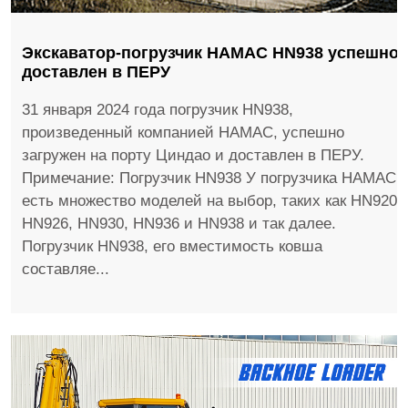
Экскаватор-погрузчик HAMAC HN938 успешно
доставлен в ПЕРУ
31 января 2024 года погрузчик HN938,
произведенный компанией HAMAC, успешно
загружен на порту Циндао и доставлен в ПЕРУ.
Примечание: Погрузчик HN938 У погрузчика HAMAC
есть множество моделей на выбор, таких как HN920,
HN926, HN930, HN936 и HN938 и так далее.
Погрузчик HN938, его вместимость ковша
составляе...