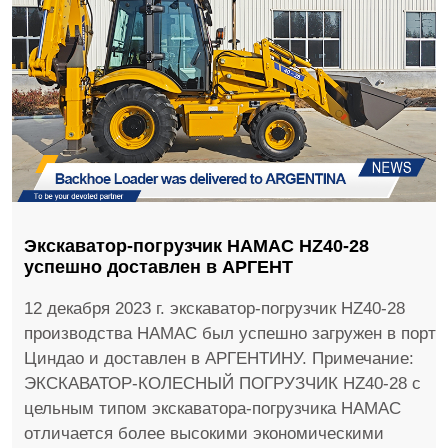
Экскаватор-погрузчик HAMAC HZ40-28
успешно доставлен в АРГЕНТ
12 декабря 2023 г. экскаватор-погрузчик HZ40-28
производства HAMAC был успешно загружен в порту
Циндао и доставлен в АРГЕНТИНУ. Примечание:
ЭКСКАВАТОР-КОЛЕСНЫЙ ПОГРУЗЧИК HZ40-28 с
цельным типом экскаватора-погрузчика HAMAC
отличается более высокими экономическими